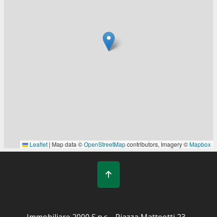
Immobiliare 2000 S.n.c. - Piazza Matteotti 23 -